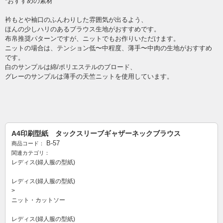
*おすすめの素材
衿もとや袖口のふんわりした雰囲気が出るよう、
ほんの少しハリのあるブラウス生地がおすすめです。
布帛推奨パターンですが、ニットでもお作りいただけます。
ニットの場合は、テンション低〜中程度、薄手〜中肉の生地がおすすめ
です。
白のサンプルは綿/ポリエステルのブロード、
グレーのサンプルは薄手の天竺ニットを使用しています。
A4印刷型紙 タックスリーブギャザーネックブラウス
B-57
商品コード：
関連カテゴリ：
レディス(婦人服の型紙)
レディス(婦人服の型紙)
>
ニット・カットソー
レディス(婦人服の型紙)