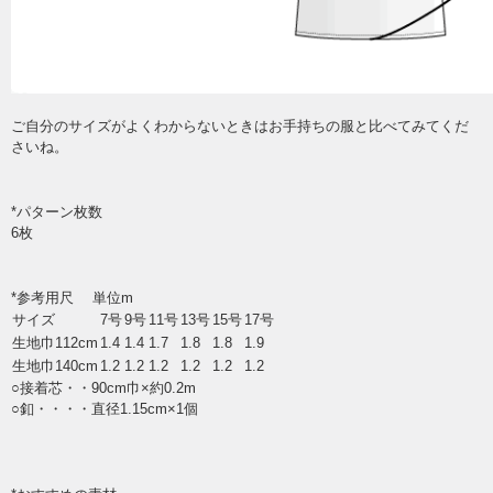
ご自分のサイズがよくわからないときはお手持ちの服と比べてみてくだ
さいね。
*パターン枚数
6枚
*参考用尺 単位m
サイズ
7号
9号
11号
13号
15号
17号
生地巾112cm
1.4
1.4
1.7
1.8
1.8
1.9
生地巾140cm
1.2
1.2
1.2
1.2
1.2
1.2
○接着芯・・90cm巾×約0.2m
○釦・・・・直径1.15cm×1個