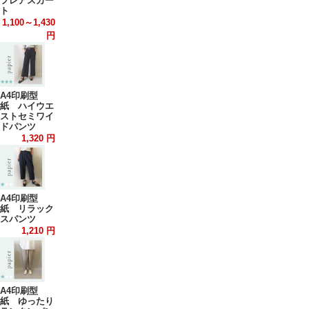
フレアスカー
ト
1,100～1,430
円
A4印刷型
紙 ハイウエ
ストセミワイ
ドパンツ
1,320 円
A4印刷型
紙 リラック
スパンツ
1,210 円
A4印刷型
紙 ゆったり