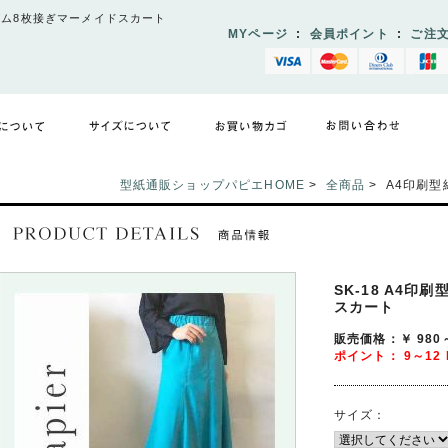
トゴム8枚接ぎマーメイドスカート
MYページ
:
会員ポイント
:
ご注
型紙通販ショップパピエHOME
>
全商品
> A4印刷
SK-18
A4印刷
スカート
販売価格：￥
980
ポイント：
9～12
サイズ：