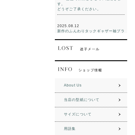
す。
どうぞご了承ください。
2025.08.12
新作のふんわりタックギャザー袖ブラ
ウスをアップしました。
期間限定でポイント20倍です!
2025.02.26
一時休業のおしらせ
2/26午後より一時休業とさせていた
だきます。
3/10から通常営業の予定です。
どうぞご了承ください。
About Us
当店の型紙について
2023.12.07
新作の前あきインタックパンツをアッ
プしました。
サイズについて
期間限定でポイント20倍です!
用語集
2023.10.05