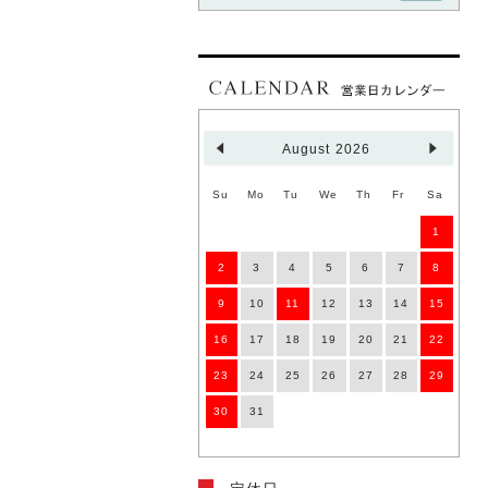
2022.08.01
臨時休業のお知らせ
8月8日(月)は臨時休業といたしま
す。
ご注文は承りますが、自動返信メール
以外のご連絡、発送は行いませんので
August 2026
ご注意くださいませ。
Su
Mo
Tu
We
Th
Fr
Sa
2022.05.31
1
臨時休業のお知らせ
2
3
4
5
6
7
8
6月3日(金)は臨時休業といたしま
す。
9
10
11
12
13
14
15
ご注文は承りますが、自動返信メール
以外のご連絡、発送は行いませんので
16
17
18
19
20
21
22
ご注意くださいませ。
23
24
25
26
27
28
29
30
31
2022.03.30
臨時休業のお知らせ
4月1日(金)は臨時休業といたしま