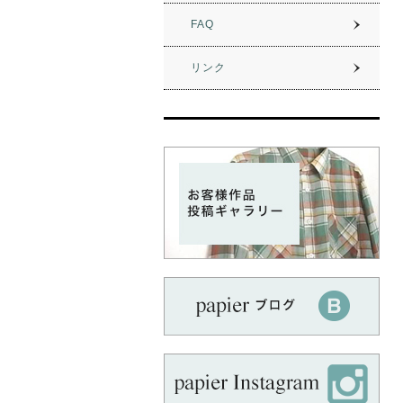
新作の前インタックセミワイドパンツ
をアップしました。
FAQ
期間限定でポイント10倍です!
リンク
2022.09.01
新作のアシンメトリーマーメイドスカ
ートをアップしました。
期間限定でポイント10倍です!
2022.08.01
出力方法変更のお知らせ
本日までに下記のパターンがA4用紙
で貼り合わせありのパターンに変更済
みです。
B-42 後ろタックノースリーブ
B-46 フリル袖ブラウス
B-52 ロングフレンチカットソー
B-57 タックスリーブギャザーネッ
クブラウス
OP-09 ソフトタックワンピース
OP-18 ウエストゴムロングワンピ
ース
OP-19 テントラインワンピース