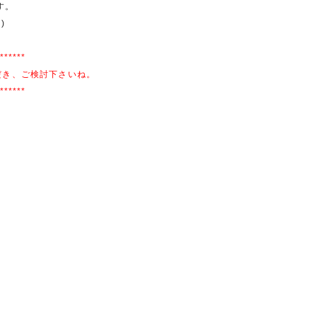
す。
)
******
だき、ご検討下さいね。
******