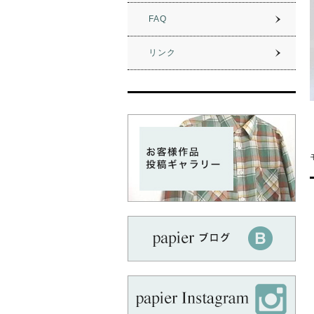
新作の前インタックセミワイドパンツ
をアップしました。
FAQ
期間限定でポイント10倍です!
リンク
2022.09.01
新作のアシンメトリーマーメイドスカ
ートをアップしました。
期間限定でポイント10倍です!
2022.08.01
出力方法変更のお知らせ
本日までに下記のパターンがA4用紙
で貼り合わせありのパターンに変更済
みです。
B-42 後ろタックノースリーブ
B-46 フリル袖ブラウス
B-52 ロングフレンチカットソー
B-57 タックスリーブギャザーネッ
クブラウス
OP-09 ソフトタックワンピース
OP-18 ウエストゴムロングワンピ
ース
OP-19 テントラインワンピース