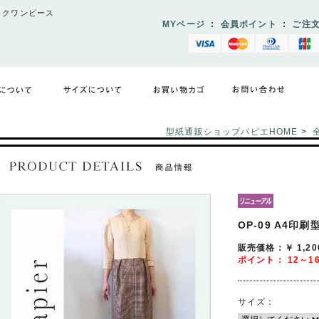
タックワンピース
MYページ
:
会員ポイント
:
ご注
型紙通販ショップパピエHOME
>
OP-09
A4印刷
販売価格：￥
1,2
ポイント：
12～1
サイズ：