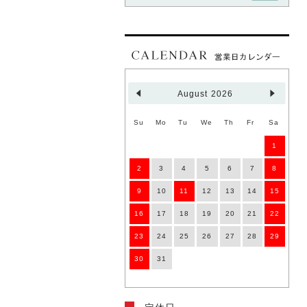
2022.08.01
臨時休業のお知らせ
8月8日(月)は臨時休業といたしま
す。
ご注文は承りますが、自動返信メール
以外のご連絡、発送は行いませんので
August 2026
ご注意くださいませ。
Su
Mo
Tu
We
Th
Fr
Sa
2022.05.31
1
臨時休業のお知らせ
2
3
4
5
6
7
8
6月3日(金)は臨時休業といたしま
す。
9
10
11
12
13
14
15
ご注文は承りますが、自動返信メール
以外のご連絡、発送は行いませんので
16
17
18
19
20
21
22
ご注意くださいませ。
23
24
25
26
27
28
29
30
31
2022.03.30
臨時休業のお知らせ
4月1日(金)は臨時休業といたしま