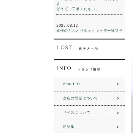
す。
どうぞご了承ください。
2025.08.12
新作のふんわりタックギャザー袖ブラ
ウスをアップしました。
期間限定でポイント20倍です!
2025.02.26
一時休業のおしらせ
2/26午後より一時休業とさせていた
だきます。
3/10から通常営業の予定です。
どうぞご了承ください。
About Us
当店の型紙について
2023.12.07
新作の前あきインタックパンツをアッ
プしました。
サイズについて
期間限定でポイント20倍です!
用語集
2023.10.05