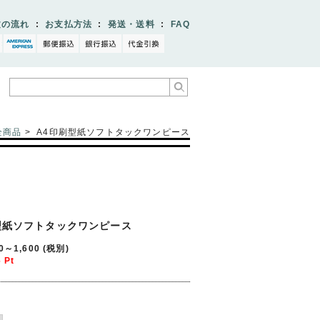
文の流れ
:
お支払方法
:
発送・送料
:
FAQ
全商品
> A4印刷型紙ソフトタックワンピース
型紙ソフトタックワンピース
00～1,600
(税別)
6
Pt