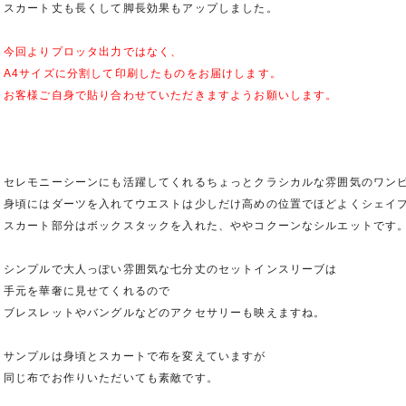
スカート丈も長くして脚長効果もアップしました。
今回よりプロッタ出力ではなく、
A4サイズに分割して印刷したものをお届けします。
お客様ご自身で貼り合わせていただきますようお願いします。
セレモニーシーンにも活躍してくれるちょっとクラシカルな雰囲気のワン
身頃にはダーツを入れてウエストは少しだけ高めの位置でほどよくシェイ
スカート部分はボックスタックを入れた、ややコクーンなシルエットです
シンプルで大人っぽい雰囲気な七分丈のセットインスリーブは
手元を華奢に見せてくれるので
ブレスレットやバングルなどのアクセサリーも映えますね。
サンプルは身頃とスカートで布を変えていますが
同じ布でお作りいただいても素敵です。