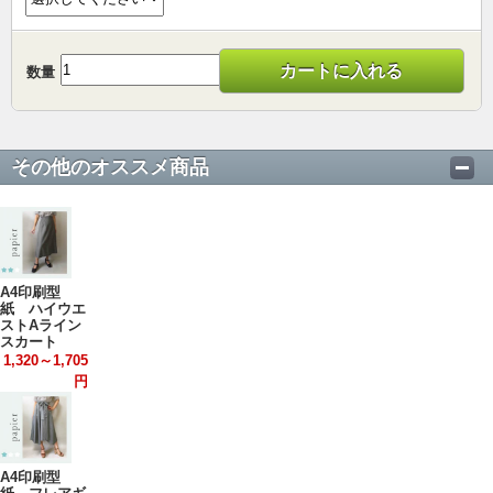
カートに入れる
数量
その他のオススメ商品
A4印刷型
紙 ハイウエ
ストAライン
スカート
1,320～1,705
円
A4印刷型