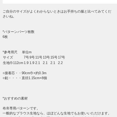
ご自分のサイズがよくわからないときはお手持ちの服と比べてみてくだ
さいね。
*パターンパーツ枚数
6枚
*参考用尺 単位m
サイズ
7号
9号
11号
13号
15号
17号
生地巾112cm
1.9
1.9
2.1
2.1
2.1
2.2
○接着芯・・90cm巾×約0.3m
○釦・・・・直径1.15cm×8個
*おすすめの素材
布帛専用パターンです。
一般的なブラウス生地なら、ほぼどんな生地でもお使いいただけます。