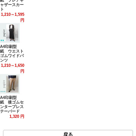
紙 フレアギ
ャザースカー
ト
1,210～1,595
円
A4印刷型
紙 ウエスト
ゴムワイドパ
ンツ
1,210～1,650
円
A4印刷型
紙 後ゴムセ
ンタープレス
テーパード
1,320 円
戻る