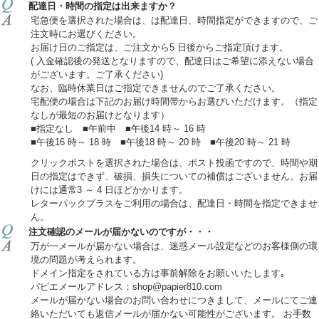
配達日・時間の指定は出来ますか？
宅急便を選択された場合は、は配達日、時間指定ができますので、ご
注文時にお選びください。
お届け日のご指定は、ご注文から5 日後からご指定頂けます。
( 入金確認後の発送となりますので、配達日はご希望に添えない場合
がございます。ご了承ください)
なお、臨時休業日はご指定できませんのでご了承ください。
宅配便の場合は下記のお届け時間帯からお選びいただけます。（指定
なしが最短のお届けとなります）
■指定なし ■午前中 ■午後14 時～ 16 時
■午後16 時～ 18 時 ■午後18 時～ 20 時 ■午後20 時～ 21 時
クリックポストを選択された場合は、ポスト投函ですので、時間や期
日の指定はできず、破損、損失についての補償はございません。お届
けには通常3 ～ 4 日ほどかかります。
レターパックプラスをご利用の場合は、配達日・時間を指定できませ
ん。
注文確認のメールが届かないのですが・・・
万が一メールが届かない場合は、迷惑メール設定などのお客様側の環
境の問題が考えられます。
ドメイン指定をされている方は事前解除をお願いいたします｡
パピエメールアドレス：shop@papier810.com
メールが届かない場合のお問い合わせにつきまして、メールにてご連
絡いただいても返信メールが届かない可能性がございます。 お手数