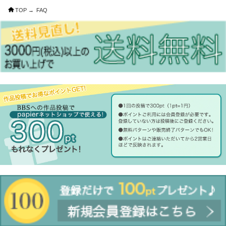
TOP →
FAQ