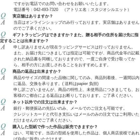
ですがお電話でのお問い合わせをお願いいたします。
電話番号：042-493-7320 （アトリエ名：スタジオシルエット）
実店舗はありますか？
当店はオンラインショップのみ行っております。実店舗はありません
のでご了承ください。
ギフトラッピングはできますか？また、贈る相手の住所を届け先に指
定することは出来ますか？
申し訳ありませんが現在ラッピングサービスは行っておりません。
また、お届け先につきましては指定は可能ですが、商品代金等の記載
された納品書を同梱しておりますので、一度ご自身で受け取ってか
ら、相手の方にお渡しされることをおすすめします。
商品の返品は出来ますか？
商品やサイズの間違った品物に関してのみ、商品到着後、一週間以内
に返品、交換を承ります。( 送料はpapier 負担)
申し訳ございませんが、商品の特性上、未使用品につきましても、お
客様のご都合による返品はお断りしております。ご了承ください。
ネット以外での注文は出来ますか？
銀行・郵便振込の先払いのみ、メールでのご注文も可能です。
クレジットカードと代引き支払いはメールのみの注文ではご利用いた
だけませんのでご了承ください。
購入した型紙で作った作品は販売できますか？
はい、可能です。当店の型紙を使用した作品は、個人商店規模であれ
ば自由に販売いただけます。